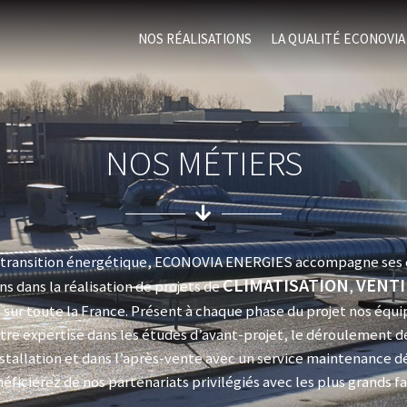
NOS RÉALISATIONS
LA QUALITÉ ECONOVIA
NOS MÉTIERS
a transition énergétique, ECONOVIA ENERGIES accompagne ses c
CLIMATISATION
VENTI
ns dans la réalisation de projets de
,
E
sur toute la France. Présent à chaque phase du projet nos équ
re expertise dans les études d’avant-projet, le déroulement d
stallation et dans l’après-vente avec un service maintenance d
éficierez de nos partenariats privilégiés avec les plus grands fa