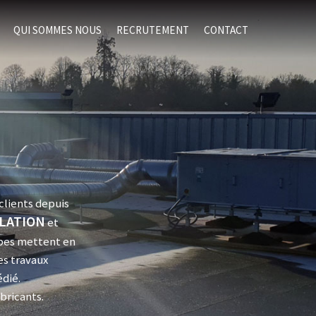
QUI SOMMES NOUS
RECRUTEMENT
CONTACT
lients depuis
LATION
et
ipes mettent en
es travaux
édié.
bricants.