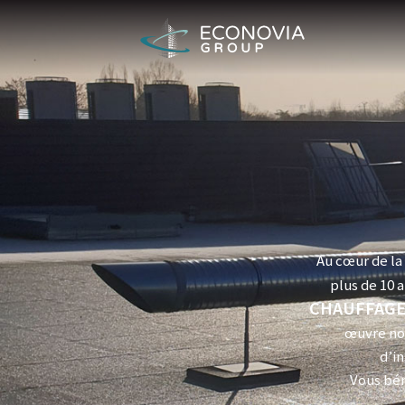
Au cœur de l
plus de 10 a
CHAUFFAG
œuvre not
d’in
Vous bén